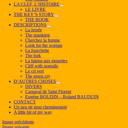
LA CLEF, L’HISTOIRE
ouvrir
LE LIVRE
le
THE KEY’S STORY
sous-
ouvrir
THE BOOK
menu
le
DESCRIPTIONS
sous-
ouvrir
La fessée
menu
le
The spanking
sous-
Cherchez la femme
menu
Look for the woman
La fourchette
The fork
La falaise aux mouettes
Cliff with seagulls
Le cri vert
The green cry
D’AUTRES CHOSES
ouvrir
DIVERS
le
Carnaval de Saint Florent
sous-
Eugène BOUDIN – Roland BAUDUIN
menu
CONTACT
Un peu de mon cheminement
A little bit of my way
Image précédente
Image suivante