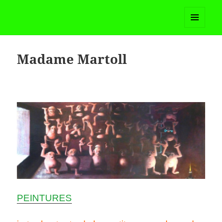
Madame Martoll
MENU
ET
WIDGETS
Madame Martoll
PEINTURES