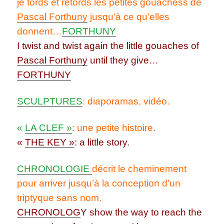
je tords et retords les petites gouachess de
Pascal Forthuny
jusqu’à ce qu’elles
donnent…
FORTHUNY
I twist and twist again the little gouaches of
Pascal Forthuny
until they give…
FORTHUNY
SCULPTURES
: diaporamas, vidéo.
«
LA CLEF »
:
une petite histoire.
«
THE KEY »
: a little story.
CHRONOLOGIE
décrit le cheminement
pour arriver jusqu’à la conception d’un
triptyque sans nom.
CHRONOLOG
Y show the way to reach the