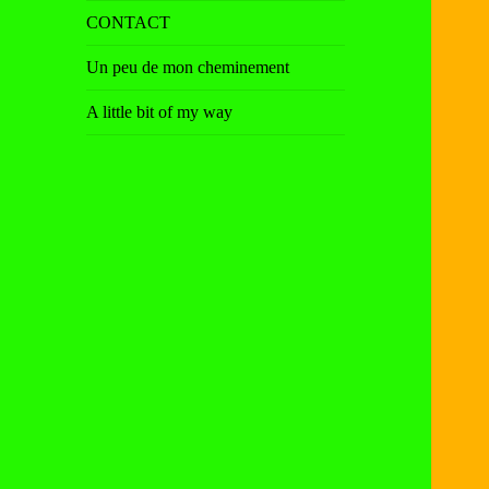
sous-
CONTACT
menu
Un peu de mon cheminement
A little bit of my way