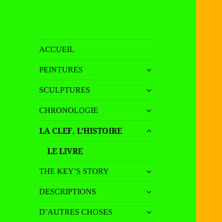
Madame Martoll
analyses de tableaux –
ACCUEIL
processus de création
ouvrir
PEINTURES
le
ouvrir
sous-
SCULPTURES
le
menu
ouvrir
sous-
CHRONOLOGIE
le
menu
ouvrir
sous-
LA CLEF, L’HISTOIRE
le
menu
sous-
LE LIVRE
menu
ouvrir
THE KEY’S STORY
le
ouvrir
sous-
DESCRIPTIONS
le
menu
ouvrir
sous-
D’AUTRES CHOSES
le
menu