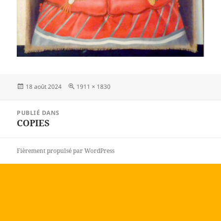
Publié
Taille
18 août 2024
1911 × 1830
le
réelle
Navigation
PUBLIÉ DANS
de
COPIES
l’article
Fièrement propulsé par WordPress