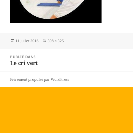
Publié
Taille
11 juillet 2016
308 × 325
le
réelle
Navigation
PUBLIÉ DANS
de
Le cri vert
l’article
Fièrement propulsé par WordPress