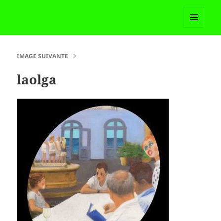
Madame Martoll
MENU
ET
WIDGETS
IMAGE SUIVANTE
laolga