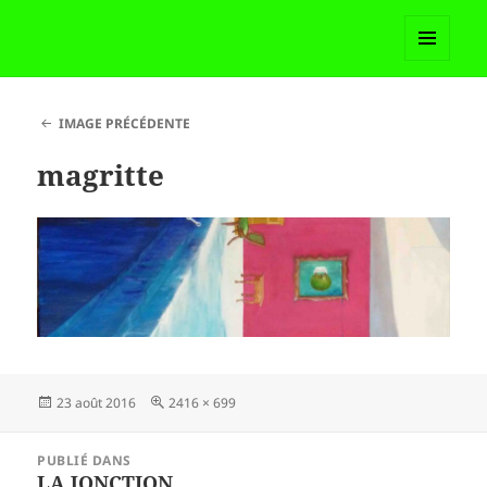
Madame Martoll
MENU
ET
WIDGETS
IMAGE PRÉCÉDENTE
magritte
Publié
Taille
23 août 2016
2416 × 699
le
réelle
Navigation
PUBLIÉ DANS
de
LA JONCTION