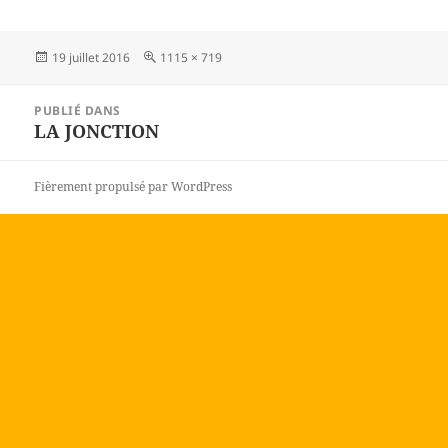
Publié
Taille
19 juillet 2016
1115 × 719
le
réelle
Navigation
PUBLIÉ DANS
de
LA JONCTION
l’article
Fièrement propulsé par WordPress