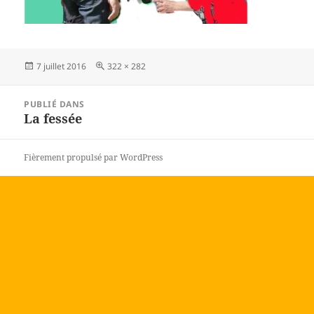
Publié
Taille
7 juillet 2016
322 × 282
le
réelle
Navigation
PUBLIÉ DANS
de
La fessée
l’article
Fièrement propulsé par WordPress