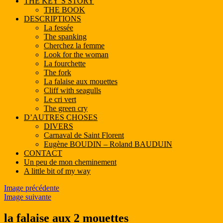
THE KEY’S STORY
THE BOOK
DESCRIPTIONS
La fessée
The spanking
Cherchez la femme
Look for the woman
La fourchette
The fork
La falaise aux mouettes
Cliff with seagulls
Le cri vert
The green cry
D’AUTRES CHOSES
DIVERS
Carnaval de Saint Florent
Eugène BOUDIN – Roland BAUDUIN
CONTACT
Un peu de mon cheminement
A little bit of my way
Image précédente
Image suivante
la falaise aux 2 mouettes