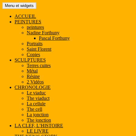
Aller
Menu et widgets
Madame Martoll
analyses de tableaux – processus de création
au
contenu
ACCUEIL
PEINTURES
peintures
Nadine Forthuny
Pascal Forthuny
Portraits
Saint Florent
Copies
SCULPTURES
Terres cuites
Métal
Résine
2 Vidéos
CHRONOLOGIE
Le viaduc
The viaduct
La cellule
The cell
La jonction
The jonction
LA CLEF, L’HISTOIRE
LE LIVRE