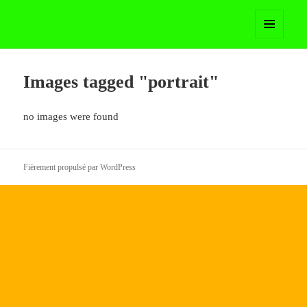
Madame Martoll
MENU
ET
WIDGETS
Images tagged "portrait"
no images were found
Fièrement propulsé par WordPress